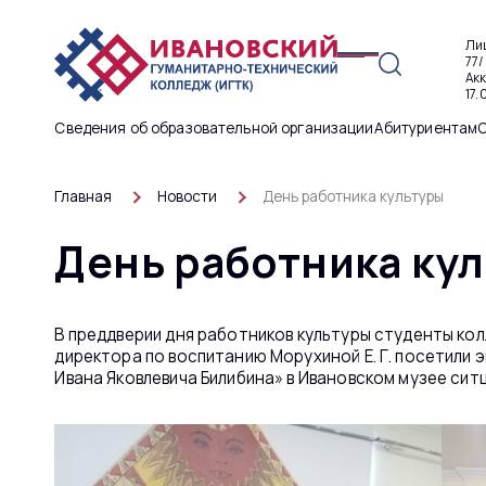
Ли
77/
Ак
17.
Сведения об образовательной организации
Абитуриентам
Главная
Новости
День работника культуры
День работника ку
В преддверии дня работников культуры студенты ко
директора по воспитанию Морухиной Е. Г. посетили 
Ивана Яковлевича Билибина» в Ивановском музее ситц