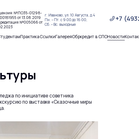
цензия: №ЛО35-01298-
г. Иваново, ул. 10 Августа, д.4
+7 (493
00181955 от 13.08.2019
Пн. – Пт. с 9:00 до 16:00,
кредитация №005066 от
Сб. – Вс. выходные
02.2023
Студентам
Практика
Ссылки
Галерея
Обркредит в СПО
Новости
Конта
льтуры
лледжа по инициативе советника
экскурсию по выставке «Сказочные миры
а.