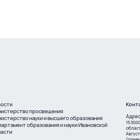
вости
Конт
нистерство просвещения
Адре
истерство науки и высшего образования
153000
артамент образования и науки Ивановской
област
ласти
Август
(прие