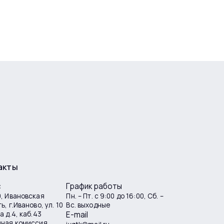
акты
с
График работы
, Ивановская
Пн. – Пт. с 9:00 до 16:00, Сб. –
ь, г.Иваново, ул. 10
Вс. выходные
а д.4, каб.43
E-mail
мная комиссия,