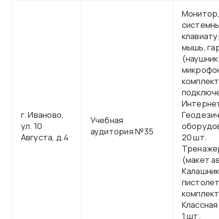
Монитор
системны
клавиату
мышь, га
(наушник
микрофон
комплект
подключе
Интерне
г. Иваново,
Геодези
Учебная
ул. 10
оборудов
аудитория №35
Августа, д.4
20 шт.
Тренаже
(макет а
Калашник
пистолет
комплек
Классная
1 шт.