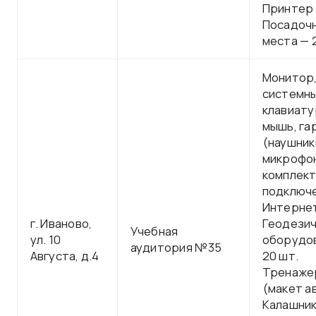
Принтер –
Посадоч
места — 
Монитор
системны
клавиату
мышь, га
(наушник
микрофон
комплект
подключе
Интерне
г. Иваново,
Геодези
Учебная
ул. 10
оборудов
аудитория №35
Августа, д.4
20 шт.
Тренаже
(макет а
Калашник