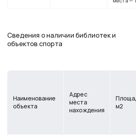
места — 1
Сведения о наличии библиотек и
объектов спорта
Адрес
Наименование
Площа
места
объекта
м2
нахождения