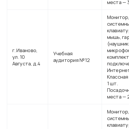
места — 
Монитор
системны
клавиату
мышь, га
(наушник
г. Иваново,
микрофон
Учебная
ул. 10
комплект
аудитория №12
Августа, д.4
подключе
Интерне
Классная
1 шт.
Посадоч
места — 
Монитор
системны
клавиату