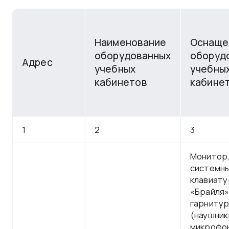
Наименование
Оснаще
оборудованных
оборуд
Адрес
учебных
учебны
кабинетов
кабине
1
2
3
Монитор
системны
клавиату
«Брайля»
гарниту
(наушник
микрофон