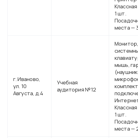
Классная
1 шт.
Посадоч
места — 
Монитор
системны
клавиату
мышь, га
(наушник
г. Иваново,
микрофон
Учебная
ул. 10
комплект
аудитория №12
Августа, д.4
подключе
Интерне
Классная
1 шт.
Посадоч
места — 