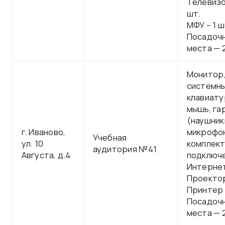
Телевизо
шт.
МФУ – 1 ш
Посадоч
места — 
Монитор
системны
клавиату
мышь, га
(наушник
г. Иваново,
микрофон
Учебная
ул. 10
комплект
аудитория №41
Августа, д.4
подключе
Интерне
Проектор
Принтер –
Посадоч
места — 