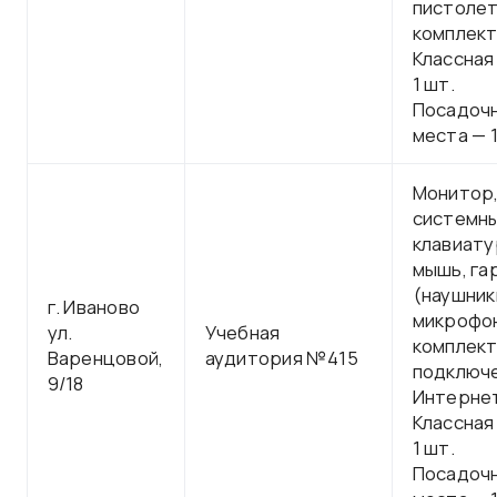
пистолет
комплек
Классная
1 шт.
Посадоч
места — 1
Монитор
системны
клавиату
мышь, га
(наушник
г. Иваново
микрофон
ул.
Учебная
комплект
Варенцовой,
аудитория №415
подключе
9/18
Интерне
Классная
1 шт.
Посадоч