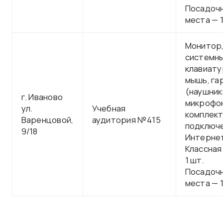
Посадоч
места — 1
Монитор
системны
клавиату
мышь, га
(наушник
г. Иваново
микрофон
ул.
Учебная
комплект
Варенцовой,
аудитория №415
подключе
9/18
Интерне
Классная
1 шт.
Посадоч
места — 1