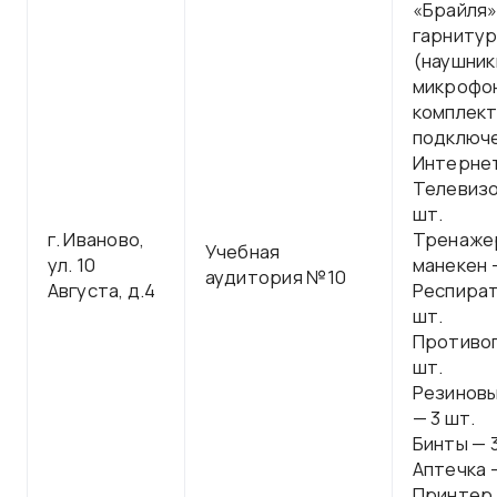
«Брайля»
гарниту
(наушник
микрофон
комплект
подключе
Интерне
Телевизо
шт.
г. Иваново,
Тренаже
Учебная
ул. 10
манекен —
аудитория №10
Августа, д.4
Респират
шт.
Противог
шт.
Резиновы
— 3 шт.
Бинты — 3
Аптечка —
Принтер 