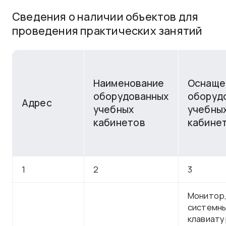
Сведения о наличии объектов для
проведения практических занятий
Наименование
Оснаще
оборудованных
оборуд
Адрес
учебных
учебны
кабинетов
кабине
1
2
3
Монитор
системны
клавиату