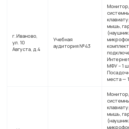
Монитор
системны
клавиату
мышь, га
(наушник
г. Иваново,
Учебная
микрофон
ул. 10
аудитория №43
комплект
Августа, д.4
подключе
Интерне
МФУ – 1 ш
Посадоч
места — 1
Монитор
системны
клавиату
мышь, га
(наушник
микрофон