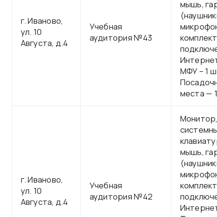
мышь, га
(наушник
г. Иваново,
Учебная
микрофон
ул. 10
аудитория №43
комплект
Августа, д.4
подключе
Интерне
МФУ – 1 ш
Посадоч
места — 1
Монитор
системны
клавиату
мышь, га
(наушник
микрофон
г. Иваново,
Учебная
комплект
ул. 10
аудитория №42
подключе
Августа, д.4
Интерне