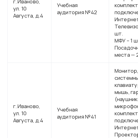
г. Иваново,
Учебная
комплект
ул. 10
аудитория №42
подключе
Августа, д.4
Интерне
Телевизо
шт.
МФУ – 1 ш
Посадоч
места — 
Монитор
системны
клавиату
мышь, га
(наушник
г. Иваново,
микрофон
Учебная
ул. 10
комплект
аудитория №41
Августа, д.4
подключе
Интерне
Проектор