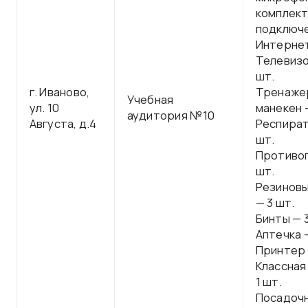
комплект
подключе
Интерне
Телевизо
шт.
г. Иваново,
Тренаже
Учебная
ул. 10
манекен —
аудитория №10
Августа, д.4
Респират
шт.
Противог
шт.
Резиновы
— 3 шт.
Бинты — 3
Аптечка —
Принтер 
Классная
1 шт.
Посадоч