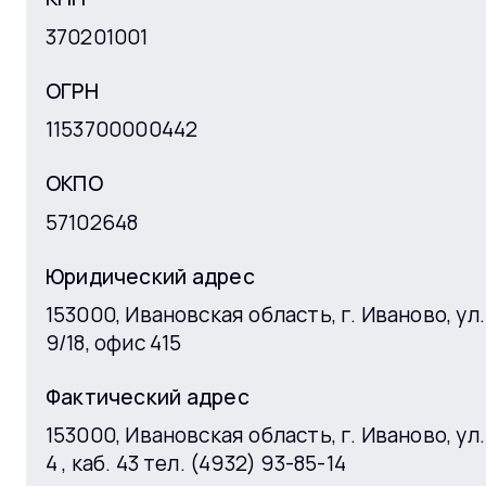
(финансовая)
за 2019 год
370201001
отчетность
ОГРН
Бухгалтерская
1153700000442
(финансовая)
за 2018 год
отчетность
ОКПО
57102648
Бухгалтерский баланс на
за 2017 год
31.12.2017 г.
Юридический адрес
Отчет о целевом
153000, Ивановская область, г. Иваново, ул
использовании средств
за 2017 год
9/18, офис 415
за 2017 г.
Фактический адрес
Отчет о финансовых
153000, Ивановская область, г. Иваново, ул.
за 2017 год
результатах за 2017 г.
4 , каб. 43 тел. (4932) 93-85-14