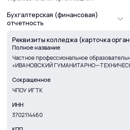
Бухгалтерская (финансовая)
отчетность
Бухгалтерская
Реквизиты колледжа (карточка орга
(финансовая)
за 2022 год
Полное название
отчетность
Частное профессиональное образователь
«ИВАНОВСКИЙ ГУМАНИТАРНО—ТЕХНИЧЕС
Бухгалтерская
(финансовая)
за 2021 год
Сокращенное
отчетность
ЧПОУ ИГТК
Бухгалтерская
ИНН
(финансовая)
за 2020 год
отчетность
3702114460
Бухгалтерская
КПП