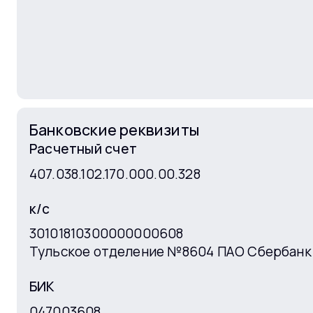
Бухгалтерский баланс на
за 2016 год
31.12.2016 г.
Отчет о целевом
использовании средств
за 2016 год
за 2016 г.
Банковские реквизиты
Расчетный счет
Отчет о финансовых
за 2016 год
результатах за 2016 г.
407.038.102.170.000.00.328
к/с
30101810300000000608
Тульское отделение №8604 ПАО Сбербанк
БИК
047003608