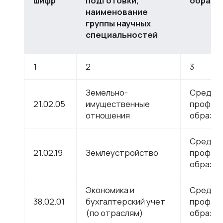
шифр
подготовки,
образо
наименование
группы научных
специальностей
1
2
3
Земельно-
Средне
21.02.05
имущественные
профес
отношения
образов
Средне
21.02.19
Землеустройство
профес
образов
Экономика и
Средне
38.02.01
бухгалтерский учет
профес
(по отраслям)
образов