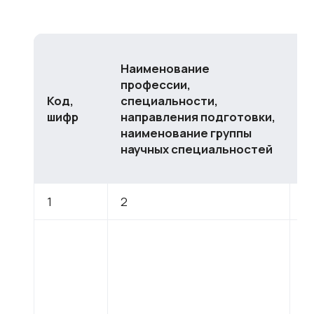
Наименование
профессии,
Код,
специальности,
У
шифр
направления подготовки,
о
наименование
группы
научных специальностей
1
2
3
С