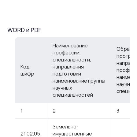
WORD и PDF
Наименование
Образо
профессии,
програм
специальности,
направл
Код,
направления
профиль
шифр
подготовки
наимено
наименование группы
научной
научных
специал
специальностей
1
2
3
Земельно-
21.02.05
имущественные