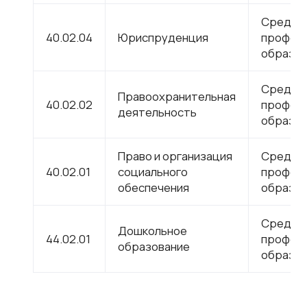
Средне
40.02.04
Юриспруденция
профес
образов
Средне
Правоохранительная
40.02.02
профес
деятельность
образов
Право и организация
Средне
40.02.01
социального
профес
обеспечения
образов
Средне
Дошкольное
44.02.01
профес
образование
образов