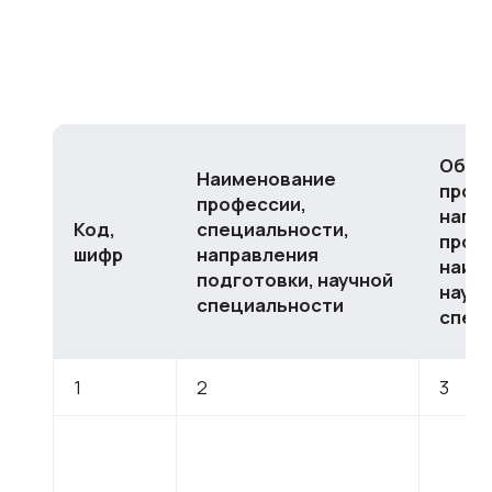
Обра
Наименование
прог
профессии,
напр
Код,
специальности,
профи
шифр
направления
наим
подготовки, научной
науч
специальности
спец
1
2
3