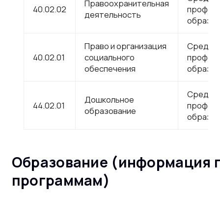
Правоохранительная
40.02.02
профес
деятельность
образов
Право и организация
Средне
40.02.01
социального
профес
обеспечения
образов
Средне
Дошкольное
44.02.01
профес
образование
образов
Образование (информация 
программам)