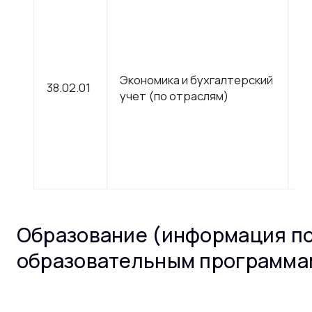
С
Экономика и бухгалтерский
38.02.01
п
учет (по отраслям)
о
Образование (информация п
образовательным программа