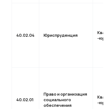
Квал
40.02.04
Юриспруденция
-юри
Право и организация
Квал
40.02.01
социального
-юри
обеспечения