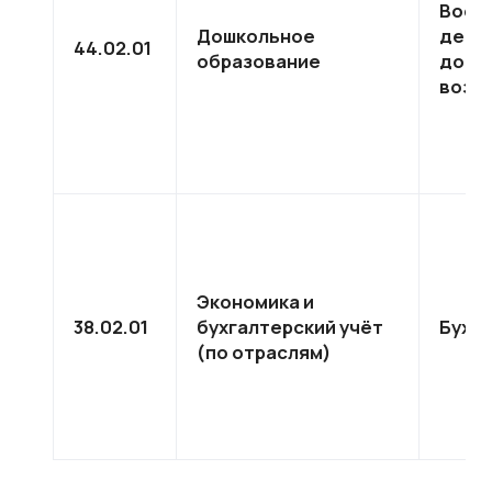
Восп
Дошкольное
дете
44.02.01
образование
дошк
возр
Экономика и
38.02.01
бухгалтерский учёт
Бухг
(по отраслям)