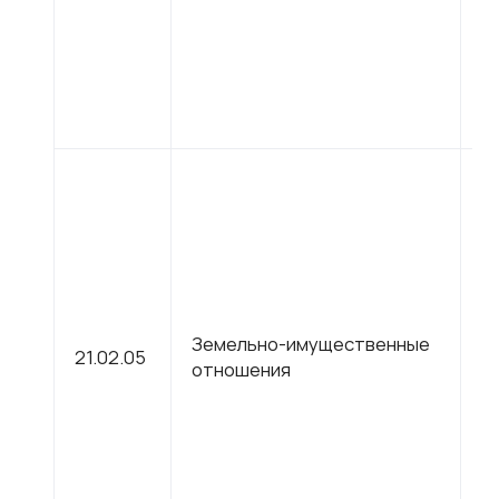
о
С
Земельно-имущественные
21.02.05
п
отношения
о