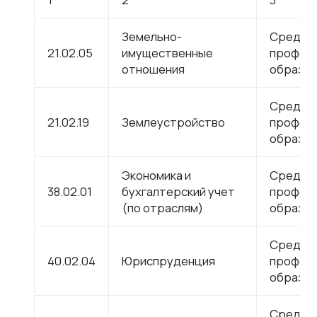
Земельно-
Средне
21.02.05
имущественные
профес
отношения
образов
Средне
21.02.19
Землеустройство
профес
образов
Экономика и
Средне
38.02.01
бухгалтерский учет
профес
(по отраслям)
образов
Средне
40.02.04
Юриспруденция
профес
образов
Средне