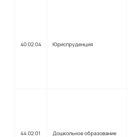
С
40.02.04
Юриспруденция
п
о
С
44.02.01
Дошкольное образование
п