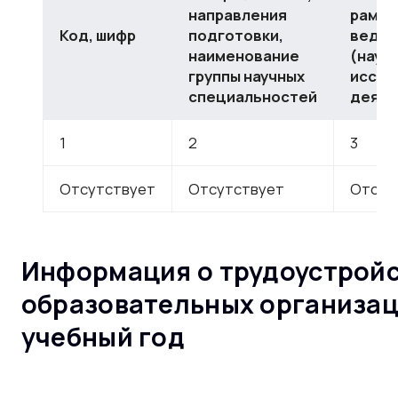
направления
рамка
Код, шифр
подготовки,
ведет
наименование
(науч
группы научных
иссле
специальностей
деяте
1
2
3
Отсутствует
Отсутствует
Отсут
Информация о трудоустройс
образовательных организац
учебный год