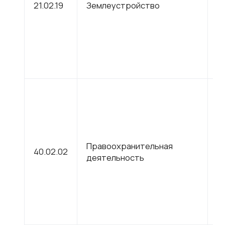
21.02.19
Землеустройство
п
о
С
Правоохранительная
40.02.02
п
деятельность
о