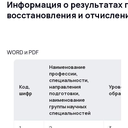
Информация о результатах 
восстановления и отчислен
WORD и PDF
Наименование
профессии,
специальности,
Код,
направления
Уровен
шифр
подготовки,
образо
наименование
группы научных
специальностей
1
2
3