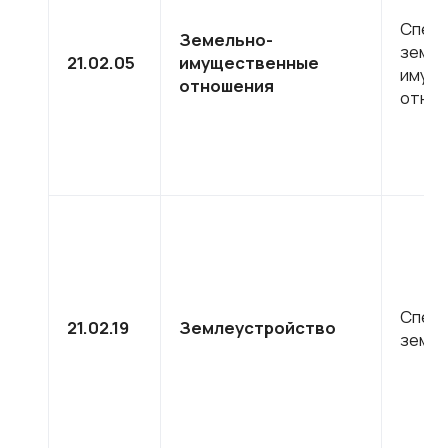
Специ
Земельно-
земел
21.02.05
имущественные
имущ
отношения
отно
Специ
21.02.19
Землеустройство
земле