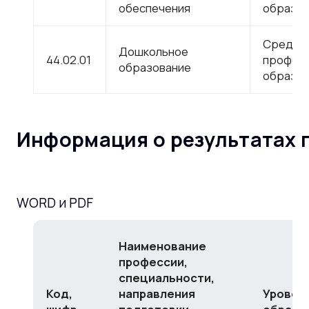
обеспечения
образов
Средне
Дошкольное
44.02.01
профес
образование
образов
Информация о результатах 
WORD и PDF
Наименование
профессии,
специальности,
Код,
направления
Уровен