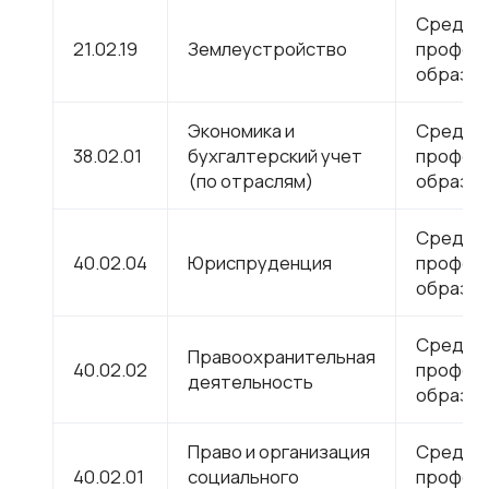
Средне
21.02.19
Землеустройство
профес
образов
Экономика и
Средне
38.02.01
бухгалтерский учет
профес
(по отраслям)
образов
Средне
40.02.04
Юриспруденция
профес
образов
Средне
Правоохранительная
40.02.02
профес
деятельность
образов
Право и организация
Средне
40.02.01
социального
профес