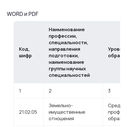
WORD и PDF
Наименование
профессии,
специальности,
Код,
направления
Уровен
шифр
подготовки,
образо
наименование
группы научных
специальностей
1
2
3
Земельно-
Средне
21.02.05
имущественные
профес
отношения
образов