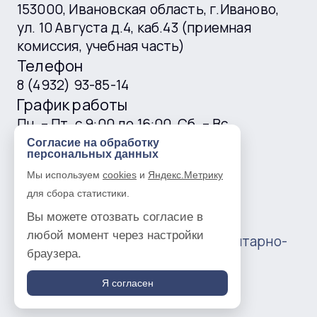
153000, Ивановская область, г.Иваново,
ул. 10 Августа д.4, каб.43 (приемная
комиссия, учебная часть)
Телефон
8 (4932) 93-85-14
График работы
Пн. – Пт. с 9:00 до 16:00, Сб. – Вс.
выходные
Согласие на обработку
персональных данных
E-mail
Мы используем
cookies
и
Яндекс.Метрику
ivgtk@mail.ru
для сбора статистики.
Вы можете отозвать согласие в
любой момент через настройки
© 2016 —
2026
Ивановский гуманитарно-
браузера.
технический колледж
Политика в отношении обработки
Я согласен
персональных данных