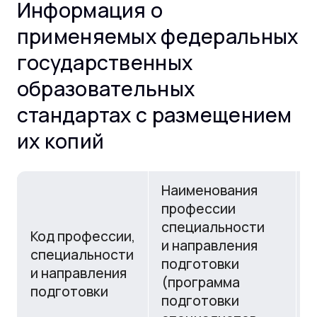
Информация о
применяемых федеральных
государственных
образовательных
стандартах с размещением
их копий
Наименования
профессии
специальности
Код профессии,
и направления
специальности
У
подготовки
и направления
о
(программа
подготовки
подготовки