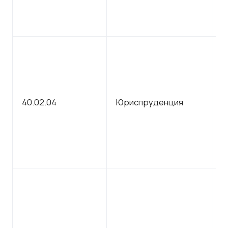
С
40.02.04
Юриспруденция
п
о