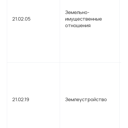
Земельно-
С
21.02.05
имущественные
п
отношения
о
С
21.02.19
Землеустройство
п
о