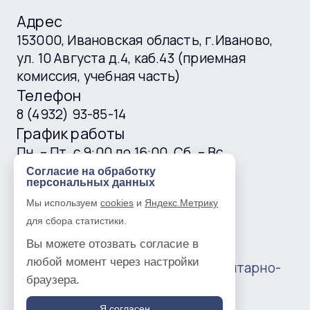
Адрес
153000, Ивановская область, г.Иваново,
ул. 10 Августа д.4, каб.43 (приемная
комиссия, учебная часть)
Телефон
8 (4932) 93-85-14
График работы
Пн. – Пт. с 9:00 до 16:00, Сб. – Вс.
выходные
Согласие на обработку
персональных данных
E-mail
Мы используем
cookies
и
Яндекс.Метрику
ivgtk@mail.ru
для сбора статистики.
Вы можете отозвать согласие в
любой момент через настройки
© 2016 —
2026
Ивановский гуманитарно-
браузера.
технический колледж
Политика в отношении обработки
Я согласен