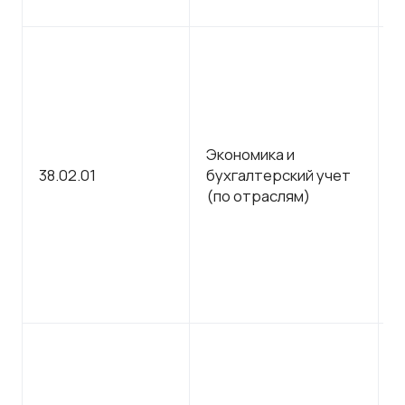
Экономика и
С
38.02.01
бухгалтерский учет
п
(по отраслям)
о