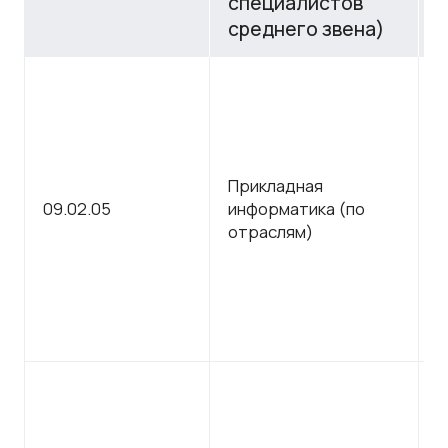
специалистов
среднего звена)
Прикладная
С
09.02.05
информатика (по
п
отраслям)
о