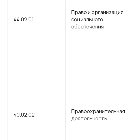
Право и организация
С
44.02.01
социального
п
обеспечения
о
С
Правоохранительная
40.02.02
п
деятельность
о