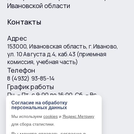
Ивановской области
Контакты
Адрес
153000, Ивановская область, г.Иваново,
ул. 10 Августа д.4, каб.43 (приемная
комиссия, учебная часть)
Телефон
8 (4932) 93-85-14
График работы
Пн. – Пт. с 9:00 до 16:00, Сб. – Вс.
выходные
Согласие на обработку
персональных данных
E-mail
Мы используем
cookies
и
Яндекс.Метрику
ivgtk@mail.ru
для сбора статистики.