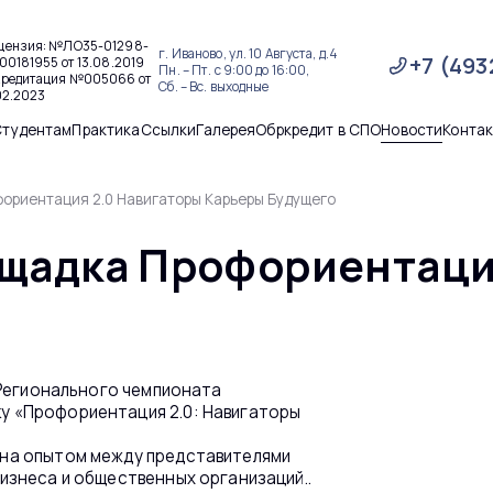
цензия: №ЛО35-01298-
г. Иваново, ул. 10 Августа, д.4
+7 (493
00181955 от 13.08.2019
Пн. – Пт. с 9:00 до 16:00,
кредитация №005066 от
Сб. – Вс. выходные
02.2023
Студентам
Практика
Ссылки
Галерея
Обркредит в СПО
Новости
Конта
ориентация 2.0 Навигаторы Карьеры Будущего
щадка Профориентаци
 Регионального чемпионата
у «Профориентация 2.0: Навигаторы
ена опытом между представителями
изнеса и общественных организаций..