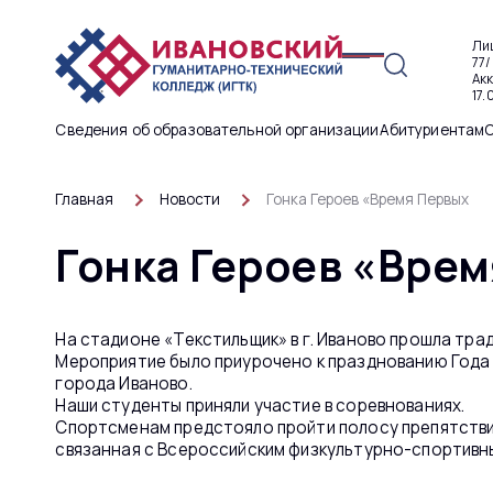
Ли
77/
Ак
17.
Сведения об образовательной организации
Абитуриентам
Главная
Новости
Гонка Героев «Время Первых
Гонка Героев «Вре
На стадионе «Текстильщик» в г. Иваново прошла тра
Мероприятие было приурочено к празднованию Года 
города Иваново.
Наши студенты приняли участие в соревнованиях.
Спортсменам предстояло пройти полосу препятствий
связанная с Всероссийским физкультурно-спортивны