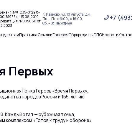
цензия: №ЛО35-01298-
г. Иваново, ул. 10 Августа, д.4
+7 (493
00181955 от 13.08.2019
Пн. – Пт. с 9:00 до 16:00,
кредитация №005066 от
Сб. – Вс. выходные
02.2023
Студентам
Практика
Ссылки
Галерея
Обркредит в СПО
Новости
Конта
мя Первых
диционная Гонка Героев «Время Первых».
единства народов России и 155-летию
. Каждый этап — рубежная точка,
м комплексом «Готов к труду и обороне»