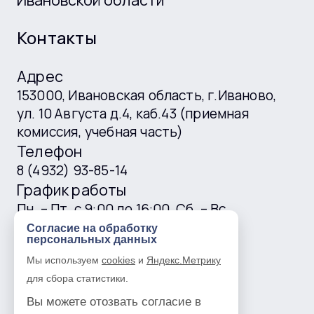
Контакты
Адрес
153000, Ивановская область, г.Иваново,
ул. 10 Августа д.4, каб.43 (приемная
комиссия, учебная часть)
Телефон
8 (4932) 93-85-14
График работы
Пн. – Пт. с 9:00 до 16:00, Сб. – Вс.
выходные
Согласие на обработку
персональных данных
E-mail
Мы используем
cookies
и
Яндекс.Метрику
ivgtk@mail.ru
для сбора статистики.
Вы можете отозвать согласие в