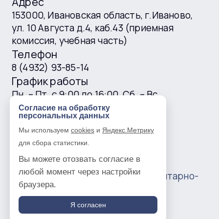
Адрес
153000, Ивановская область, г.Иваново,
ул. 10 Августа д.4, каб.43 (приемная
комиссия, учебная часть)
Телефон
8 (4932) 93-85-14
График работы
Пн. – Пт. с 9:00 до 16:00, Сб. – Вс.
выходные
Согласие на обработку
персональных данных
E-mail
Мы используем
cookies
и
Яндекс.Метрику
ivgtk@mail.ru
для сбора статистики.
Вы можете отозвать согласие в
любой момент через настройки
© 2016 —
2026
Ивановский гуманитарно-
браузера.
технический колледж
Политика в отношении обработки
Я согласен
персональных данных