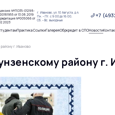
цензия: №ЛО35-01298-
г. Иваново, ул. 10 Августа, д.4
+7 (493
00181955 от 13.08.2019
Пн. – Пт. с 9:00 до 16:00,
кредитация №005066 от
Сб. – Вс. выходные
02.2023
Студентам
Практика
Ссылки
Галерея
Обркредит в СПО
Новости
Конта
району г. Иваново
унзенскому району г. 