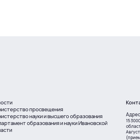
вости
Конт
нистерство просвещения
Адре
истерство науки и высшего образования
153000
артамент образования и науки Ивановской
област
ласти
Август
(прие