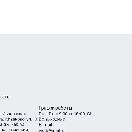
акты
с
График работы
, Ивановская
Пн. – Пт. с 9:00 до 16:00, Сб. –
ь, г.Иваново, ул. 10
Вс. выходные
а д.4, каб.43
E-mail
мная комиссия,
ivgtk@mail.ru