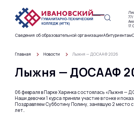
Ли
77/
Ак
17.
Сведения об образовательной организации
Абитуриентам
Главная
Новости
Лыжня — ДОСААФ 2026
Лыжня — ДОСААФ 2
06 февраля в Парке Харинка состоялась «Лыжня — Д
Наши девочки 1 курса приняли участие в гонке и пок
Поздравляем Субботину Полину, занявшую 2 место с
лет..