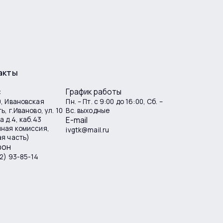
акты
с
График работы
, Ивановская
Пн. – Пт. с 9:00 до 16:00, Сб. –
ь, г.Иваново, ул. 10
Вс. выходные
а д.4, каб.43
E-mail
мная комиссия,
ivgtk@mail.ru
я часть)
фон
2) 93-85-14