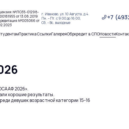
цензия: №ЛО35-01298-
г. Иваново, ул. 10 Августа, д.4
+7 (493
00181955 от 13.08.2019
Пн. – Пт. с 9:00 до 16:00,
кредитация №005066 от
Сб. – Вс. выходные
02.2023
Студентам
Практика
Ссылки
Галерея
Обркредит в СПО
Новости
Конта
026
ОСААФ 2026».
азали хорошие результаты.
реди девушек возрастной категории 15-16