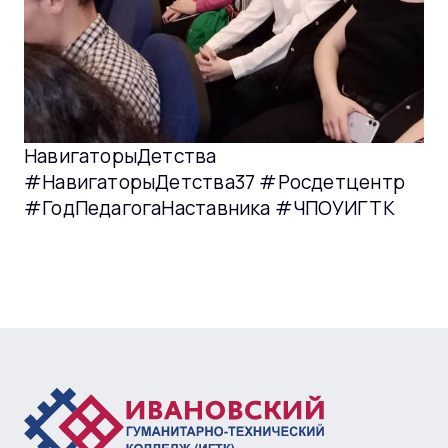
НавигаторыДетства
#НавигаторыДетства37 #Росдетцентр
#ГодПедагогаНаставника #ЧПОУИГТК