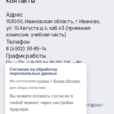
Контакты
Адрес
153000, Ивановская область, г.Иваново,
ул. 10 Августа д.4, каб.43 (приемная
комиссия, учебная часть)
Телефон
8 (4932) 93-85-14
График работы
Пн. – Пт. с 9:00 до 16:00, Сб. – Вс.
выходные
Согласие на обработку
персональных данных
E-mail
Мы используем
cookies
и
Яндекс.Метрику
ivgtk@mail.ru
для сбора статистики.
Вы можете отозвать согласие в
любой момент через настройки
© 2016 —
2026
Ивановский гуманитарно-
браузера.
технический колледж