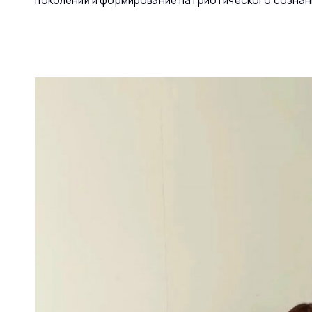
поколений и формирование патриотического сознан