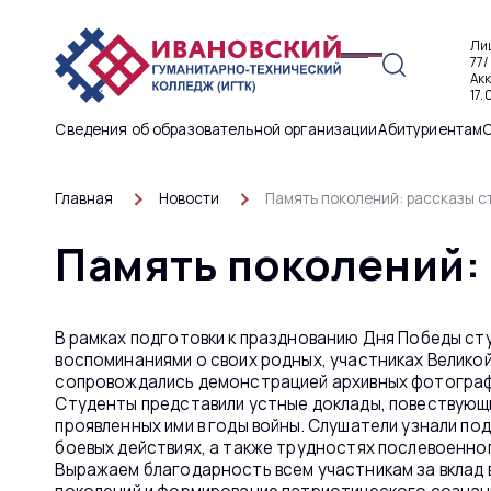
Ли
77/
Ак
17.
Сведения об образовательной организации
Абитуриентам
Главная
Новости
Память поколений: рассказы с
Память поколений: 
В рамках подготовки к празднованию Дня Победы ст
воспоминаниями о своих родных, участниках Велико
сопровождались демонстрацией архивных фотограф
Студенты представили устные доклады, повествующи
проявленных ими в годы войны. Слушатели узнали по
боевых действиях, а также трудностях послевоенно
Выражаем благодарность всем участникам за вклад