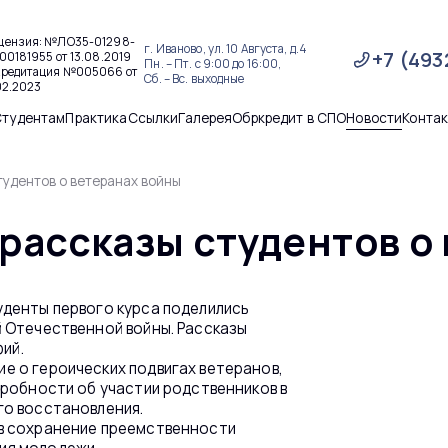
цензия: №ЛО35-01298-
г. Иваново, ул. 10 Августа, д.4
+7 (493
00181955 от 13.08.2019
Пн. – Пт. с 9:00 до 16:00,
кредитация №005066 от
Сб. – Вс. выходные
02.2023
Студентам
Практика
Ссылки
Галерея
Обркредит в СПО
Новости
Конта
тудентов о ветеранах войны
рассказы студентов о
уденты первого курса поделились
й Отечественной войны. Рассказы
ий.
е о героических подвигах ветеранов,
дробности об участии родственников в
го восстановления.
 в сохранение преемственности