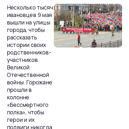
Несколько тысяч
ивановцев 9 мая
вышли на улицы
города, чтобы
рассказать
истории своих
родственников-
участников
Великой
Отечественной
войны. Горожане
прошли в
колонне
«Бессмертного
полка», чтобы
герои и их
подвиги никогда