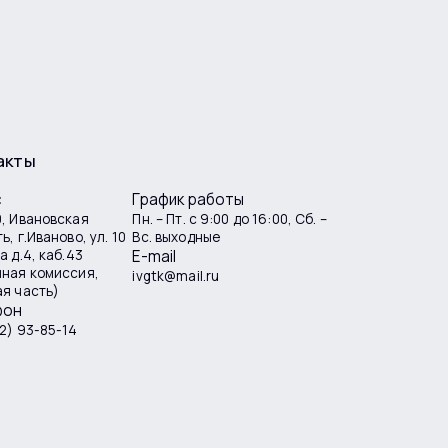
акты
с
График работы
, Ивановская
Пн. – Пт. с 9:00 до 16:00, Сб. –
ь, г.Иваново, ул. 10
Вс. выходные
а д.4, каб.43
E-mail
мная комиссия,
ivgtk@mail.ru
я часть)
фон
2) 93-85-14