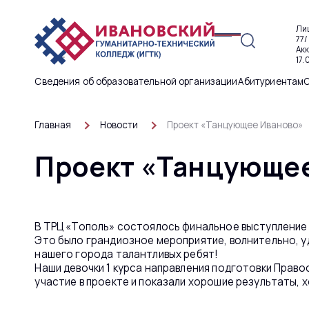
Ли
77/
Ак
17.
Сведения об образовательной организации
Абитуриентам
Главная
Новости
Проект «Танцующее Иваново»
Проект «Танцующе
В ТРЦ «Тополь» состоялось финальное выступление
Это было грандиозное мероприятие, волнительно, у
нашего города талантливых ребят!
Наши девочки 1 курса направления подготовки Прав
участие в проекте и показали хорошие результаты, 