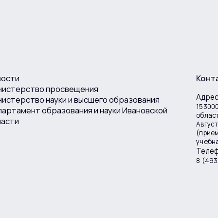
вости
Конт
нистерство просвещения
Адре
истерство науки и высшего образования
153000
артамент образования и науки Ивановской
област
ласти
Август
(прие
учебна
Теле
8 (493