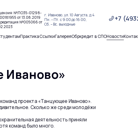
цензия: №ЛО35-01298-
г. Иваново, ул. 10 Августа, д.4
+7 (493
00181955 от 13.08.2019
Пн. – Пт. с 9:00 до 16:00,
кредитация №005066 от
Сб. – Вс. выходные
02.2023
Студентам
Практика
Ссылки
Галерея
Обркредит в СПО
Новости
Конта
е Иваново»
 команд проекта «Танцующее Иваново».
дивительное. Сколько же среди молодёжи
оохранительная деятельность приняли
хотя команд было много.