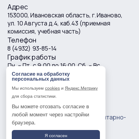
Адрес
153000, Ивановская область, г.Иваново,
ул. 10 Августа д.4, каб.43 (приемная
комиссия, учебная часть)
Телефон
8 (4932) 93-85-14
График работы
Пн. – Пт. с 9:00 до 16:00, Сб. – Вс.
выходные
Согласие на обработку
персональных данных
E-mail
Мы используем
cookies
и
Яндекс.Метрику
ivgtk@mail.ru
для сбора статистики.
Вы можете отозвать согласие в
любой момент через настройки
© 2016 —
2026
Ивановский гуманитарно-
браузера.
технический колледж
Политика в отношении обработки
Я согласен