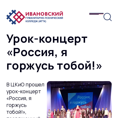
Урок-концерт
«Россия, я
горжусь тобой!»
В ЦКиО прошел
урок-концерт
«Россия, я
горжусь
тобой!»,