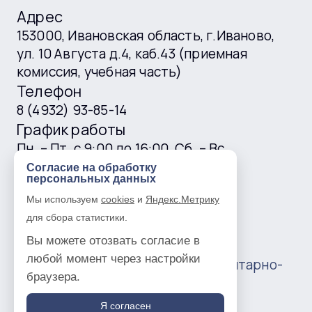
Адрес
153000, Ивановская область, г.Иваново,
ул. 10 Августа д.4, каб.43 (приемная
комиссия, учебная часть)
Телефон
8 (4932) 93-85-14
График работы
Пн. – Пт. с 9:00 до 16:00, Сб. – Вс.
выходные
Согласие на обработку
персональных данных
E-mail
Мы используем
cookies
и
Яндекс.Метрику
ivgtk@mail.ru
для сбора статистики.
Вы можете отозвать согласие в
любой момент через настройки
© 2016 —
2026
Ивановский гуманитарно-
браузера.
технический колледж
Политика в отношении обработки
Я согласен