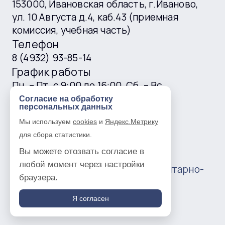
153000, Ивановская область, г.Иваново,
ул. 10 Августа д.4, каб.43 (приемная
комиссия, учебная часть)
Телефон
8 (4932) 93-85-14
График работы
Пн. – Пт. с 9:00 до 16:00, Сб. – Вс.
выходные
Согласие на обработку
персональных данных
E-mail
Мы используем
cookies
и
Яндекс.Метрику
ivgtk@mail.ru
для сбора статистики.
Вы можете отозвать согласие в
любой момент через настройки
© 2016 —
2026
Ивановский гуманитарно-
браузера.
технический колледж
Политика в отношении обработки
Я согласен
персональных данных