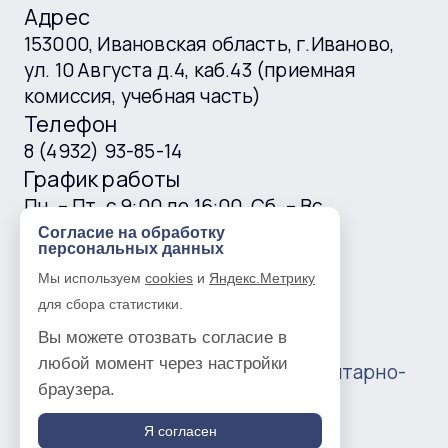
Адрес
153000, Ивановская область, г.Иваново,
ул. 10 Августа д.4, каб.43 (приемная
комиссия, учебная часть)
Телефон
8 (4932) 93-85-14
График работы
Пн. – Пт. с 9:00 до 16:00, Сб. – Вс.
выходные
Согласие на обработку
персональных данных
E-mail
Мы используем
cookies
и
Яндекс.Метрику
ivgtk@mail.ru
для сбора статистики.
Вы можете отозвать согласие в
любой момент через настройки
© 2016 —
2026
Ивановский гуманитарно-
браузера.
технический колледж
Политика в отношении обработки
Я согласен