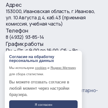
Адрес
153000, Ивановская область, г.Иваново,
ул. 10 Августа д.4, каб.43 (приемная
комиссия, учебная часть)
Телефон
8 (4932) 93-85-14
График работы
Пн. – Пт. с 9:00 до 16:00, Сб. – Вс.
выходные
Согласие на обработку
персональных данных
E-mail
Мы используем
cookies
и
Яндекс.Метрику
ivgtk@mail.ru
для сбора статистики.
Вы можете отозвать согласие в
любой момент через настройки
© 2016 —
2026
Ивановский гуманитарно-
браузера.
технический колледж
Политика в отношении обработки
Я согласен