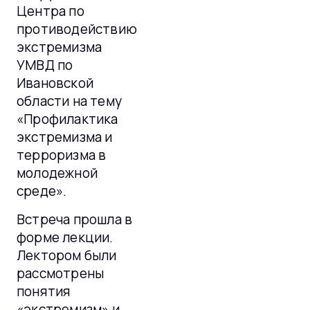
Центра по
противодействию
экстремизма
УМВД по
Ивановской
области на тему
«Профилактика
экстремизма и
терроризма в
молодежной
среде».
Встреча прошла в
форме лекции.
Лектором были
рассмотрены
понятия
«экстремизм» и