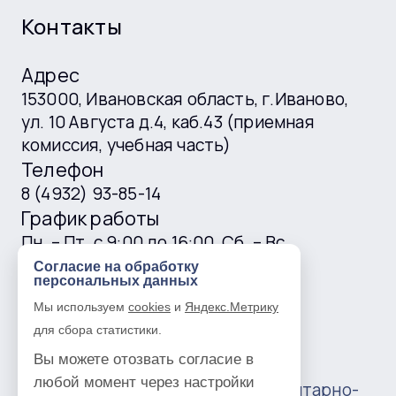
Контакты
Адрес
153000, Ивановская область, г.Иваново,
ул. 10 Августа д.4, каб.43 (приемная
комиссия, учебная часть)
Телефон
8 (4932) 93-85-14
График работы
Пн. – Пт. с 9:00 до 16:00, Сб. – Вс.
выходные
Согласие на обработку
персональных данных
E-mail
Мы используем
cookies
и
Яндекс.Метрику
ivgtk@mail.ru
для сбора статистики.
Вы можете отозвать согласие в
любой момент через настройки
© 2016 —
2026
Ивановский гуманитарно-