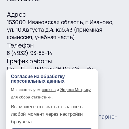
Адрес
153000, Ивановская область, г.Иваново,
ул. 10 Августа д.4, каб.43 (приемная
комиссия, учебная часть)
Телефон
8 (4932) 93-85-14
График работы
Пн. – Пт. с 9:00 до 16:00, Сб. – Вс.
выходные
Согласие на обработку
персональных данных
E-mail
Мы используем
cookies
и
Яндекс.Метрику
ivgtk@mail.ru
для сбора статистики.
Вы можете отозвать согласие в
любой момент через настройки
© 2016 —
2026
Ивановский гуманитарно-
браузера.
технический колледж