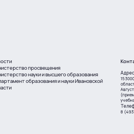
вости
Конт
нистерство просвещения
Адре
истерство науки и высшего образования
153000
артамент образования и науки Ивановской
област
ласти
Август
(прие
учебна
Теле
8 (493