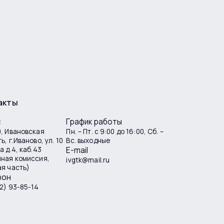
акты
с
График работы
, Ивановская
Пн. – Пт. с 9:00 до 16:00, Сб. –
ь, г.Иваново, ул. 10
Вс. выходные
а д.4, каб.43
E-mail
мная комиссия,
ivgtk@mail.ru
я часть)
фон
2) 93-85-14