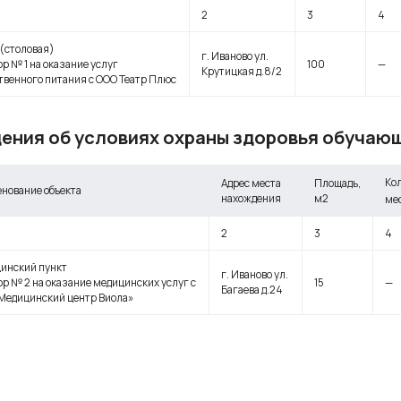
2
3
4
 (столовая)
г. Иваново ул.
р № 1 на оказание услуг
100
—
Крутицкая д.8/2
твенного питания с ООО Театр Плюс
ения об условиях охраны здоровья обучаю
Ко
Адрес места
Площадь,
нование объекта
нахождения
м2
ме
2
3
4
инский пункт
г. Иваново ул.
ор № 2 на оказание медицинских услуг с
15
—
Багаева д.24
Медицинский центр Виола»