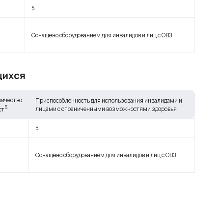
5
Оснащено оборудованием для инвалидов и лиц с ОВЗ
щихся
личество
Приспособленность для использования инвалидами и
5
лицами с ограниченными возможностями здоровья
ст
5
Оснащено оборудованием для инвалидов и лиц с ОВЗ