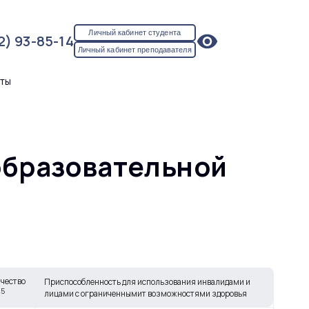
Личный кабинет студента
2) 93-85-14
Личный кабинет преподавателя
кты
образовательной
чество
Приспособленность для использования инвалидами и
5
лицами с ограниченнымит возможностями здоровья
т