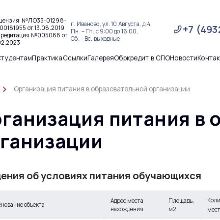
цензия: №ЛО35-01298-
г. Иваново, ул. 10 Августа, д.4
+7 (493
00181955 от 13.08.2019
Пн. – Пт. с 9:00 до 16:00,
кредитация №005066 от
Сб. – Вс. выходные
02.2023
Студентам
Практика
Ссылки
Галерея
Обркредит в СПО
Новости
Конта
Организация питания в образовательной организации
ганизация питания в 
ганизации
ения об условиях питания обучающихся
Коли
Адрес места
Площадь,
нование объекта
нахождения
м2
мес